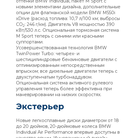
оттенки BMW Individual, пакет M Sport с
новыми элементами дизайна, дополнительные
опции для флагманской модели BMW M550i
xDrive (расход топлива: 10,7 л/100 км; выбросы
CO
: 246 г/км). Двигатель V8 мощностью 390
2
кВт/530 л.с. Опциональная тормозная система
M Sport теперь с синими или красными
суппортами.
Усовершенствованная технология BMW
TwinPower Turbo: четырех- и
шестицилиндровые бензиновые двигатели с
оптимизированным непосредственным
впрыском; все дизельные двигатели теперь с
двухступенчатым турбонаддувом.
Опциональная система активного рулевого
управления теперь более эффективна при
маневрировании на низких скоростях.
Экстерьер
Новые легкосплавные диски диаметром от 18
до 20 дюймов, 20-дюймовые колеса BMW
Individual Air Performance впервые доступны в