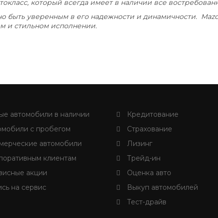
втокласс, который всегда имеет в наличии все востребова
жно быть уверенным в его надежности и динамичности. Mazd
ом и стильном исполнении.
е автомобили в наличии
Кредитование
мобили с пробегом
Страхование
ерческие автомобили
Лизинг
оративным клиентам
Трейд-ин
исные акции
Оценка авто
сь на сервис
Выкуп автомобилей
Тест-драйв