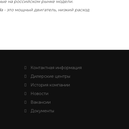
нные на российском рынке модели.
a - это мощный двигатель, низкий расход
Контактная информация
Дилерские центры
История компании
Новости
Вакансии
Документы