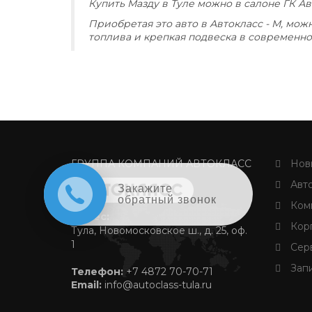
Купить Мазду в Туле можно в салоне ГК А
Приобретая это авто в Автокласс - М, мо
топлива и крепкая подвеска в современн
ГРУППА КОМПАНИЙ АВТОКЛАСС
Новы
Авто
Закажите
обратный звонок
Комм
Адрес:
Корп
Тула, Новомосковское ш., д. 25, оф.
1
Серв
Запи
Телефон:
+7 4872 70-70-71
Email:
info@autoclass-tula.ru