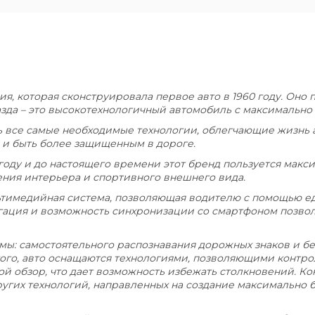
ния, которая сконструировала первое авто в 1960 году. Он
зда – это высокотехнологичный автомобиль с максимальн
все самые необходимые технологии, облегчающие жизнь а
 и быть более защищенным в дороге.
году и до настоящего времени этот бренд пользуется мак
ения интерьера и спортивного внешнего вида.
ьтимедийная система, позволяющая водителю с помощью ед
ация и возможность синхронизации со смартфоном позвол
мы: самостоятельного распознавания дорожных знаков и бе
 того, авто оснащаются технологиями, позволяющими контр
вой обзор, что дает возможность избежать столкновений. К
ругих технологий, направленных на создание максимально 