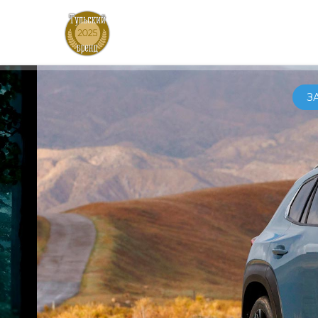
АВТ
З