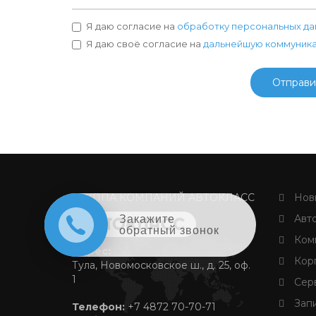
Я даю согласие на
обработку персональных да
Я даю своё согласие на
дальнейшую коммуник
Отправи
ГРУППА КОМПАНИЙ АВТОКЛАСС
Новы
Авто
Закажите
обратный звонок
Комм
Адрес:
Корп
Тула, Новомосковское ш., д. 25, оф.
1
Серв
Запи
Телефон:
+7 4872 70-70-71