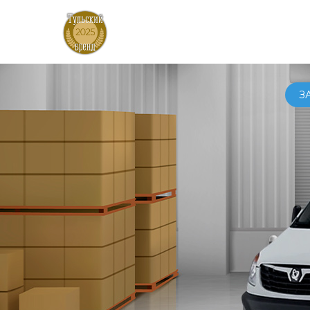
АВТ
З