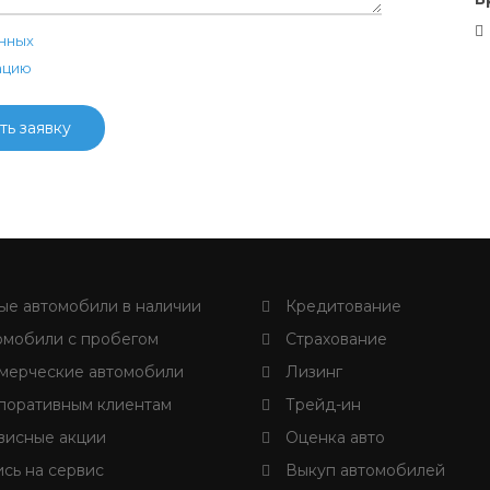
нных
ацию
ть заявку
е автомобили в наличии
Кредитование
мобили с пробегом
Страхование
ерческие автомобили
Лизинг
оративным клиентам
Трейд-ин
исные акции
Оценка авто
сь на сервис
Выкуп автомобилей