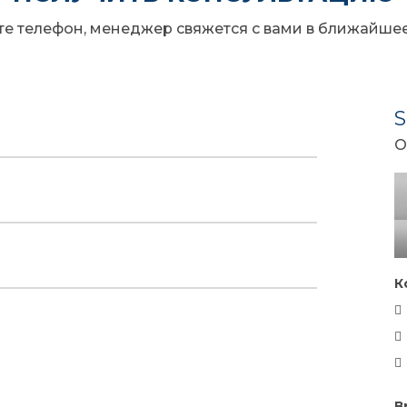
те телефон, менеджер свяжется с вами в ближайше
О
К
В