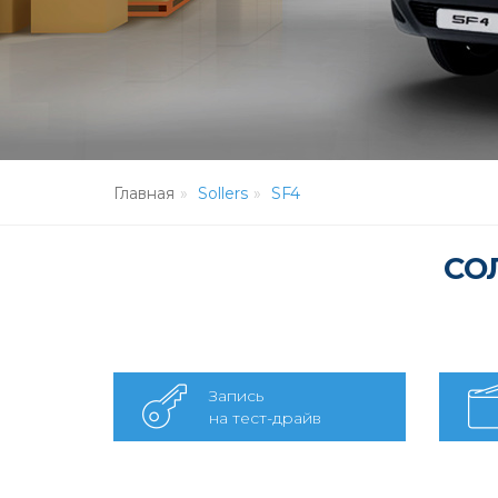
Главная
Sollers
SF4
СО
Запись
на тест-драйв