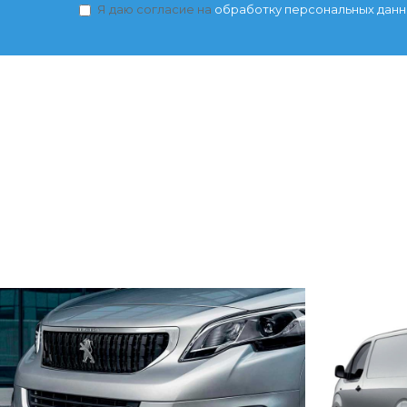
Я даю согласие на
обработку персональных дан
GRIP CONTROL
Система Grip Control в новом Peugeot
Загрузить 
Expert оптимизирует распределение
благодаря