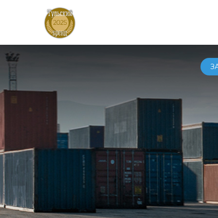
АВТ
З