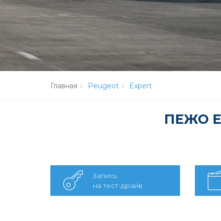
Главная
Peugeot
Expert
ПЕЖО E
Запись
на тест-драйв