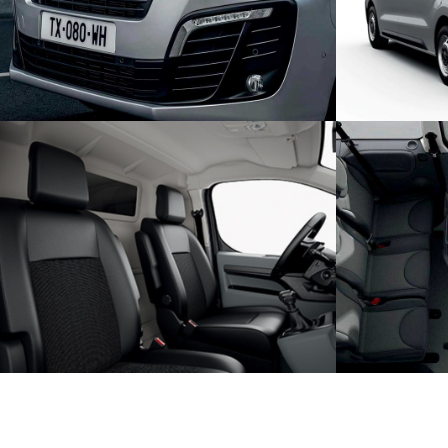
крутящего момента между колесами
сзади 
передней оси в зависимости от
разместить 
выбранного режима: «СНЕГ», «ГРЯЗЬ» или
низкая пог
«ПЕСОК».
СИС
УДОБСТВО
Система 
Регклировки водительского сиденья по
позволяет 
высоте