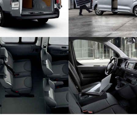
и сбоку — они позволяют
грузовом отделении необхо
в кузове даже европалеты. А
важно контролировать состо
рузочная высота облегчает
процессе транспорти
процесс.
МУЛЬТИМЕДИАСИС
ТЕМА MODUWORK
ИНТЕРНЕТО
трансформации Moduwork
Peugeot Expert оснащен с
использовать объем кузова
мультимедийной сист
рационально.
возможностью выхода в и
подключением внешних у