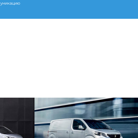
муникацию
РАНСТВО
БЕЗОПАСНОСТЬ
а с окном в
Новый Peugeot Expert построен на