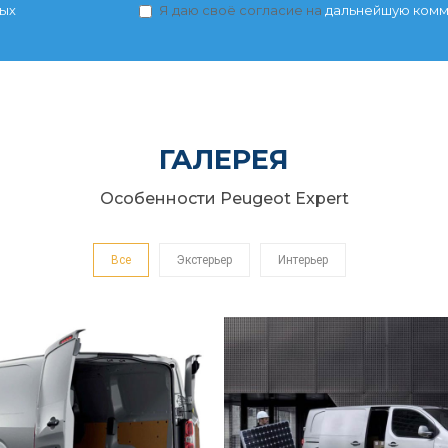
ных
Я даю своё согласие на
дальнейшую ком
ГАЛЕРЕЯ
Особенности Peugeot Expert
Все
Экстерьер
Интерьер
ПРОСТОТА
ВНУТРЕННЕЕ ПРОСТ
новый Peugeot Expert просто
 широким проемам дверей
Металлическая перегородк