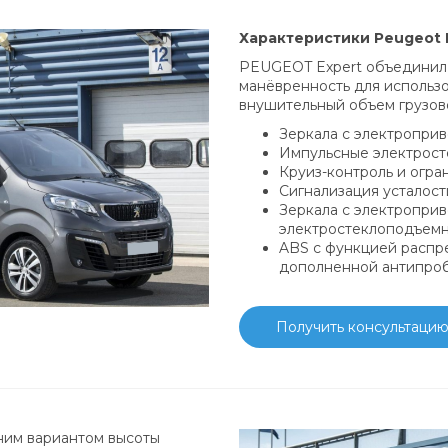
Характеристики
Peugeot
PEUGEOT Expert объединил 
манёвренность для использо
внушительный объем грузово
Зеркала с электроприв
Импульсные электрост
Круиз-контроль и огра
Сигнализация усталост
Зеркала с электропри
электростеклоподъемн
ABS с функцией распр
дополненной антипроб
Получить консультаци
дним вариантом высоты