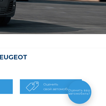
PEUGEOT
Оценить
свой автомобиль
Выгодный
обмен
автомобиля