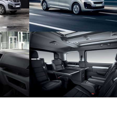
дима, когда
модульной платформе EMP2,
яние груза в
разработанной с учетом современных
ровки.
требований безопасности.
ТЕМА С
М
КОМФОРТ
овременной
Вы будете наслаждаться каждой минутой
емой с
пути, расслабившись в кресле.
нтернет* и
стройств.