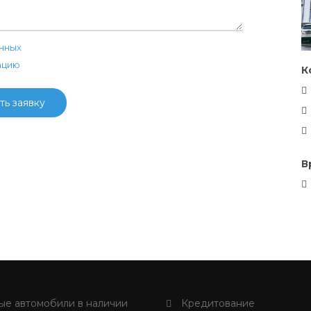
нных
ацию
К
ть заявку
В
е автомобили в наличии
Кредитование