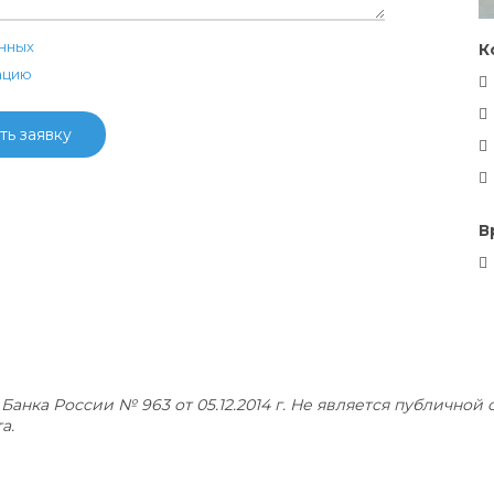
нных
К
ацию
ть заявку
В
Банка России № 963 от 05.12.2014 г. Не является публично
а.