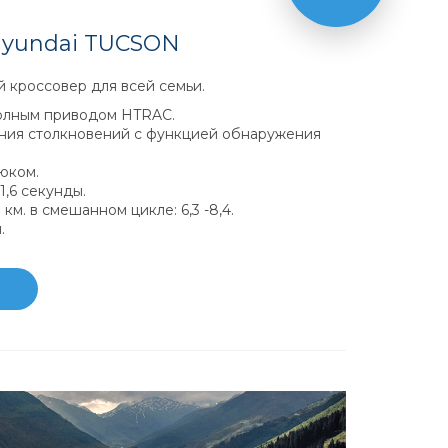
Hyundai TUCSON
 кроссовер для всей семьи.
олным приводом HTRAC.
ия столкновений с функцией обнаружения
юком.
11,6 секунды.
км. в смешанном цикле: 6,3 -8,4.
.
ю