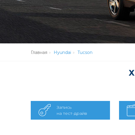
Главная
Hyundai
Tucson
Х
Запись
на тест-драйв