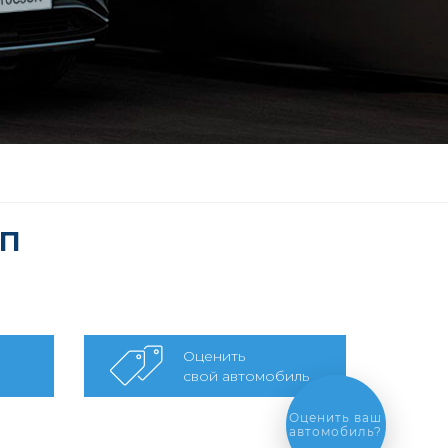
СП
Оценить
свой автомобиль
Выгодный
обмен
автомобиля