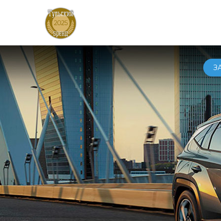
АВТ
З