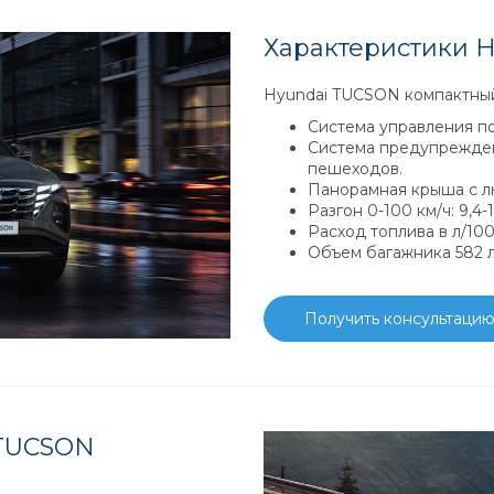
Характеристики 
Hyundai TUCSON компактный
Система управления п
Система предупрежден
пешеходов.
Панорамная крыша с л
Разгон 0-100 км/ч: 9,4-
Расход топлива в л/100 
Объем багажника 582 л
Получить консультаци
 TUCSON