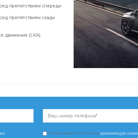
еред препятствием спереди
ред препятствием сзади
)
се движения (LKA)
)
ных
Я даю своё согласие на
дальнейшую ком