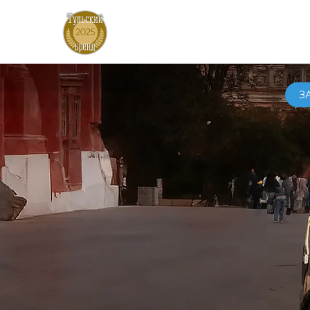
АВТ
З