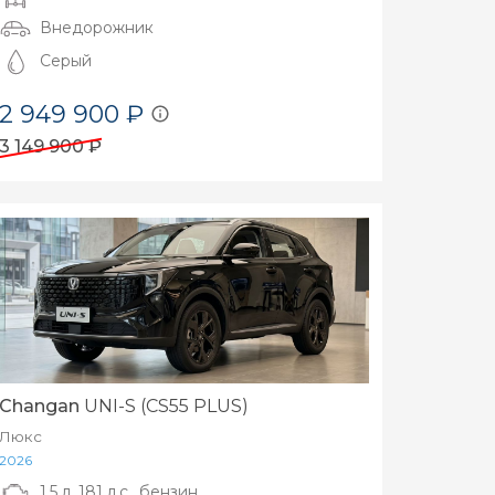
Внедорожник
Серый
2 949 900 ₽
3 149 900 ₽
Changan
UNI-S (CS55 PLUS)
Люкс
2026
1.5 л, 181 л.с., бензин