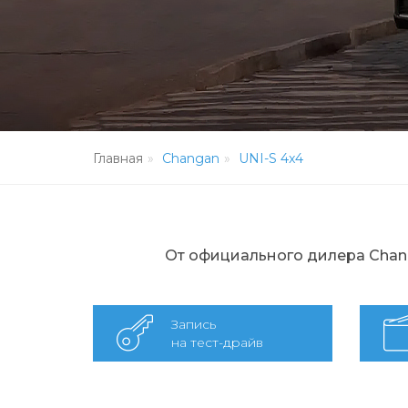
Главная
Changan
UNI-S 4x4
От официального дилера Chang
Запись
на тест-драйв