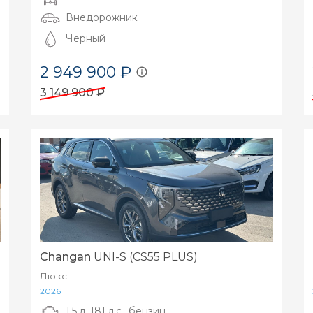
Внедорожник
Черный
2 949 900 ₽
3 149 900 ₽
Changan
UNI-S (CS55 PLUS)
Люкс
2026
1.5 л, 181 л.с., бензин