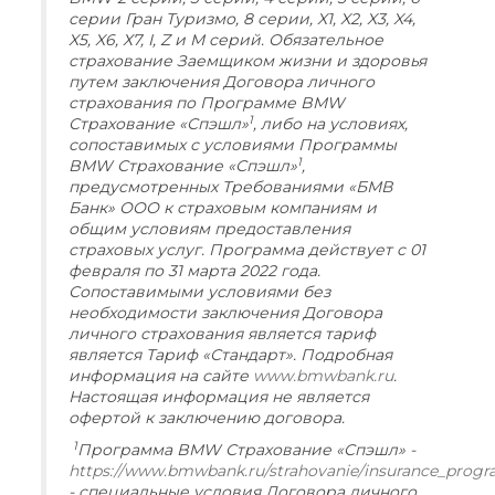
серии Гран Туризмо, 8 серии, X1, X2, X3, X4,
X5, X6, Х7, I, Z и M серий. Обязательное
страхование Заемщиком жизни и здоровья
путем заключения Договора личного
страхования по Программе BMW
1
Страхование «Спэшл»
, либо на условиях,
сопоставимых с условиями Программы
1
BMW Страхование «Спэшл»
,
предусмотренных Требованиями «БМВ
Банк» ООО к страховым компаниям и
общим условиям предоставления
страховых услуг. Программа действует с 01
февраля по 31 марта 2022 года.
Сопоставимыми условиями без
необходимости заключения Договора
личного страхования является тариф
является Тариф «Стандарт». Подробная
информация на сайте
www.bmwbank.ru
.
Настоящая информация не является
офертой к заключению договора.
1
Программа BMW Страхование «Спэшл» -
https://www.bmwbank.ru/strahovanie/insurance_prog
- специальные условия Договора личного