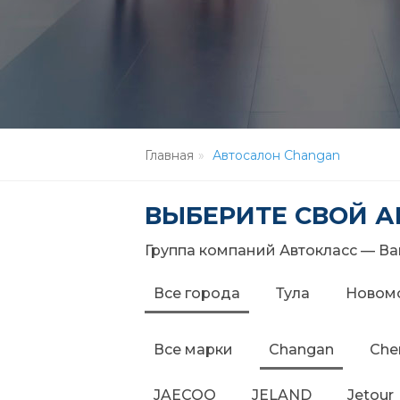
Главная
Автосалон Changan
ВЫБЕРИТЕ СВОЙ 
Группа компаний Автокласс — Ва
Все города
Тула
Новом
Все марки
Changan
Che
JAECOO
JELAND
Jetour