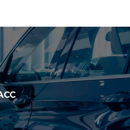
И
+7 4872 70-70-71
АСС