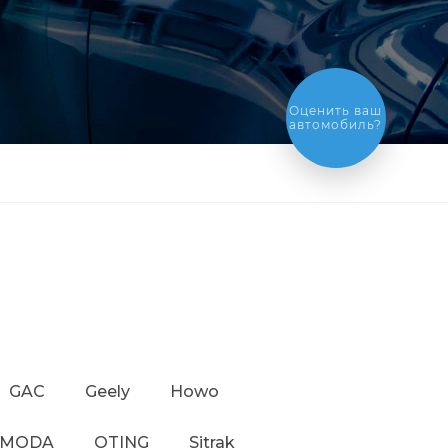
Оценить ваш
автомобиль?
GAC
Geely
Howo
MODA
OTING
Sitrak