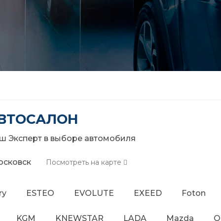
АВТОСАЛОН
ш Эксперт в выборе автомобиля
осковск
Посмотреть на карте
ry
ESTEO
EVOLUTE
EXEED
Foton
KGM
KNEWSTAR
LADA
Mazda
O