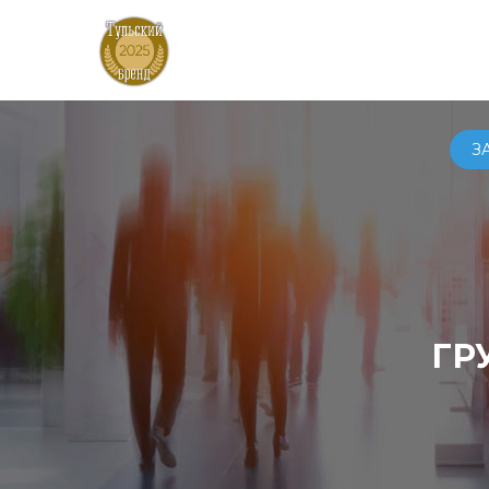
АВТ
З
ГР