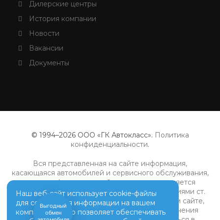
Дилерские центры
История компании
Новости
Вакансии
Документы
© 1994–2026 ООО «ГК Автокласс».
Политика
конфиденциальности
.
Вся представленная на сайте информация,
касающаяся автомобилей и сервисного обслуживания,
носит информационный характер и не является
публичной офертой, определяемой положениями ст.
Наш веб-сайт использует cookie-файлы
437 (2) ГК РФ. Все цены, указанные на данном сайте,
для сохранения информации на вашем
Выгодный
носят информационный характер. Для получения
компьютере. Это позволяет обеспечивать
обмен
подробной информации просьба обращаться в
автомобиля