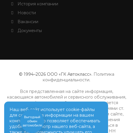
История компании
Новости
Вакансии
Документы
© 1994–2026 ООО «ГК Автокласс».
Политика
конфиденциальности
.
Вся представленная на сайте информация,
касающаяся автомобилей и сервисного обслуживания,
носит информационный характер и не является
публичной офертой, определяемой положениями ст.
Наш веб-сайт использует cookie-файлы
437 (2) ГК РФ. Все цены, указанные на данном сайте,
для сохранения информации на вашем
Оценить
носят информационный характер. Для получения
компьютере. Это позволяет обеспечивать
ваш
подробной информации просьба обращаться в
автомобиль?
удобный просмотр нашего веб-сайта, а
дилерские центры ООО "ГК Автокласс" (ИНН
также даёт возможность улучшать его.